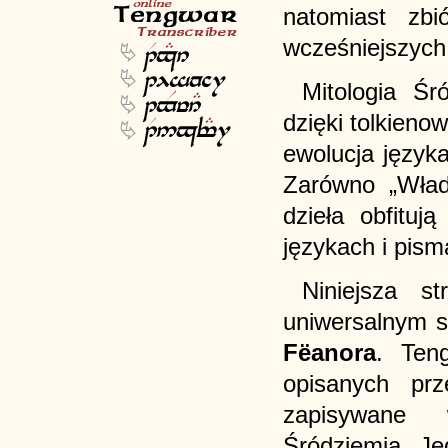
natomiast zb
wcześniejszych 
Mitologia Śr
dzięki tolkienow
ewolucja języka
Zarówno „Władc
dzieła obfitu
językach i pism
Niniejsza s
uniwersalnym 
Fëanora
. Ten
opisanych pr
zapisywane w
Śródziemia. J