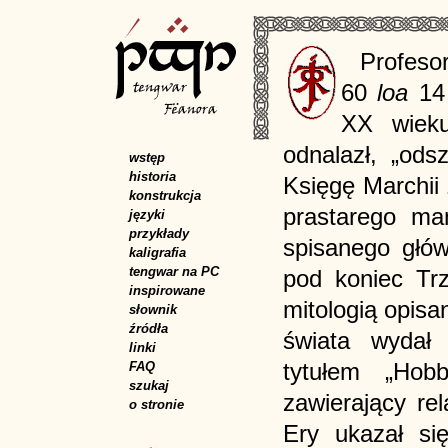
Profeso
60
loa
1
XX wieku
odnalazł, „ods
wstęp
historia
Księgę Marchii
konstrukcja
prastarego man
języki
przykłady
spisanego głów
kaligrafia
tengwar na PC
pod koniec Trz
inspirowane
mitologią opis
słownik
źródła
świata wydał
linki
tytułem „Hobb
FAQ
szukaj
zawierający re
o stronie
Ery ukazał się