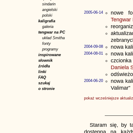
sindarin
angielski
nowe f
2005-06-14
polski
Tengwar 
kaligrafia
reorganiz
galeria
tengwar na PC
aktualiza
układ Smitha
zebranych
fonty
nowa kal
2004-09-08
programy
nowa kal
2004-08-01
inspirowane
czcionk
słownik
źródła
Daniela 
linki
odświeżo
FAQ
nowa kal
2004-06-20
szukaj
Valimar”
o stronie
pokaż wcześniejsze aktualiz
Staram się, by 
dostępna na każd