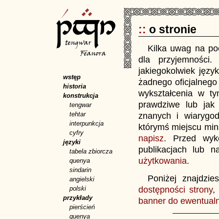
::
o stronie
Kilka uwag na poc
dla przyjemności.
jakiegokolwiek języ
wstęp
żadnego oficjalnego
historia
wykształcenia w ty
konstrukcja
prawdziwe lub jak 
tengwar
tehtar
znanych i wiarygo
interpunkcja
którymś miejscu min
cyfry
napisz
. Przed wyko
języki
publikacjach lub 
tabela zbiorcza
użytkowania
.
quenya
sindarin
Poniżej znajdzie
angielski
polski
dostępności strony
przykłady
banner do ewentualn
pierścień
quenya