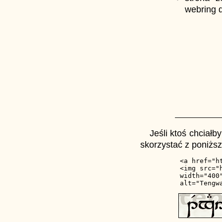
webring dz
Jeśli ktoś chciałb
skorzystać z poniżs
<a href="ht
<img src="
width="400"
alt="Tengw