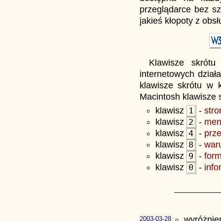
przeglądarce bez s
jakieś kłopoty z obsł
Klawisze skrótu
internetowych dział
klawisze skrótu w 
Macintosh klawisze 
klawisz
-
stro
1
klawisz
-
men
2
klawisz
-
prze
4
klawisz
-
war
8
klawisz
-
form
9
klawisz
-
info
0
wyróżnie
2003-03-28