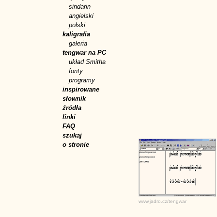
sindarin
angielski
polski
kaligrafia
galeria
tengwar na PC
układ Smitha
fonty
programy
inspirowane
słownik
źródła
linki
FAQ
szukaj
o stronie
www.jadro.cz/tengwar