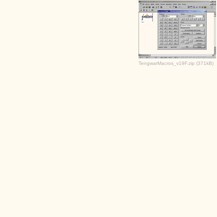
TengwarMacros_v19F.zip (371kB)