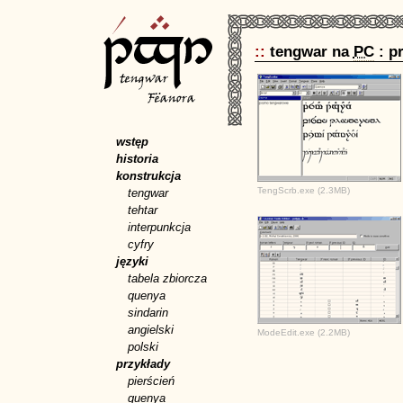
::
tengwar na
PC
: p
wstęp
historia
konstrukcja
TengScrb.exe (2.3MB)
tengwar
tehtar
interpunkcja
cyfry
języki
tabela zbiorcza
quenya
sindarin
angielski
ModeEdit.exe (2.2MB)
polski
przykłady
pierścień
quenya