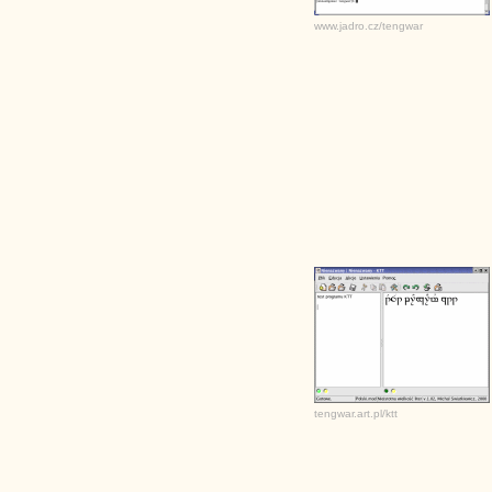
www.jadro.cz/tengwar
tengwar.art.pl/ktt