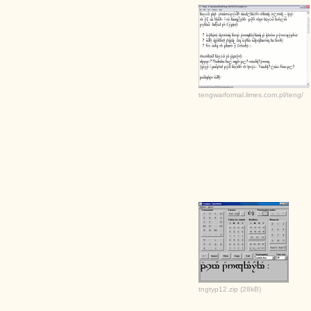
tengwarformal.limes.com.pl/teng/
tngtyp12.zip (28kB)