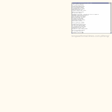
tengwarformal.limes.com.pl/teng/