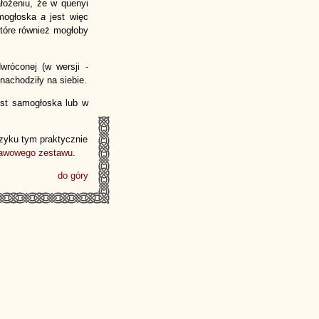
ałożeniu, że w quenyi
mogłoska
a
jest więc
które również mogłoby
wróconej (w wersji
-
nachodziły na siebie.
jest samogłoska lub w
ęzyku tym praktycznie
awowego zestawu
.
do góry