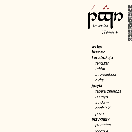
wstęp
historia
konstrukcja
tengwar
tehtar
interpunkcja
cyfry
języki
tabela zbiorcza
quenya
sindarin
angielski
polski
przykłady
pierścień
quenya