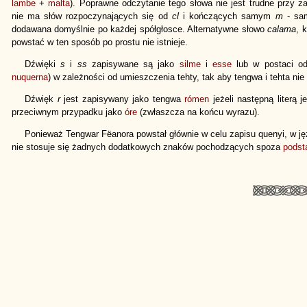
lambe
+
malta
). Poprawne odczytanie tego słowa nie jest trudne przy z
nie ma słów rozpoczynających się od
cl
i kończących samym
m
- sa
dodawana domyślnie po każdej spółgłosce. Alternatywne słowo
calama
, 
powstać w ten sposób po prostu nie istnieje.
Dźwięki
s
i
ss
zapisywane są jako
silme
i
esse
lub w postaci od
nuquerna
) w zależności od umieszczenia tehty, tak aby tengwa i tehta nie 
Dźwięk
r
jest zapisywany jako tengwa
rómen
jeżeli następną literą 
przeciwnym przypadku jako
óre
(zwłaszcza na końcu wyrazu).
Ponieważ Tengwar Fëanora powstał głównie w celu zapisu quenyi, w j
nie stosuje się żadnych dodatkowych znaków pochodzących spoza
podst