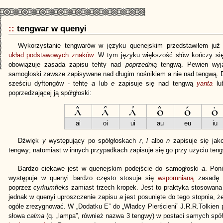
::
tengwar w quenyi
Wykorzystanie tengwarów w języku quenejskim przedstawiłem ju
układ podstawowych znaków
. W tym języku większość słów kończy si
obowiązuje zasada zapisu tehty nad
poprzednią
tengwą. Pewien wyją
samogłoski zawsze zapisywane nad długim nośnikiem a nie nad tengwą. D
sześciu dyftongów - tehtę
a
lub
e
zapisuje się nad tengwą
yanta
l
poprzedzającej ją spółgłoski:
ai
oi
ui
au
eu
iu
Dźwięk
y
występujący po spółgłoskach
r
,
l
albo
n
zapisuje się jako
tengwy; natomiast w innych przypadkach zapisuje się go przy użyciu te
Bardzo ciekawe jest w quenejskim podejście do samogłoski
a
. Pon
występuje w quenyi bardzo często stosuje się
wspomnianą
zasadę u
poprzez
cyrkumfleks
zamiast trzech kropek. Jest to praktyka stosowana
jednak w quenyi uproszczenie zapisu
a
jest posunięte do tego stopnia, ż
ogóle zrezygnować. W „Dodatku E” do „Władcy Pierścieni” J.R.R.Tolkien
słowa
calma
(q. „lampa”, również nazwa 3 tengwy) w postaci samych spó