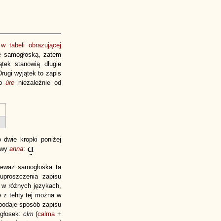
ż
w tabeli obrazującej
ę samogłoską, zatem
tek stanowią długie
rugi wyjątek to zapis
ub
úre
niezależnie od
 dwie kropki poniżej
ngwy
anna
:
ieważ samogłoska ta
proszczenia zapisu
 w różnych językach,
e z tehty tej można w
 podaje sposób zapisu
łgłosek:
clm
(
calma
+